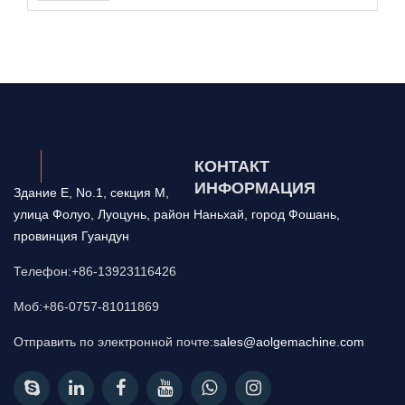
КОНТАКТ
ИНФОРМАЦИЯ
Здание E, No.1, секция M,
улица Фолуо, Луоцунь, район Наньхай, город Фошань,
провинция Гуандун
Телефон:+86-13923116426
Моб:+86-0757-81011869
Отправить по электронной почте:
sales@aolgemachine.com