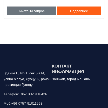
Быстрый запрос
Подробнее
КОНТАКТ
ИНФОРМАЦИЯ
Здание E, No.1, секция M,
улица Фолуо, Луоцунь, район Наньхай, город Фошань,
провинция Гуандун
Телефон:+86-13923116426
Моб:+86-0757-81011869